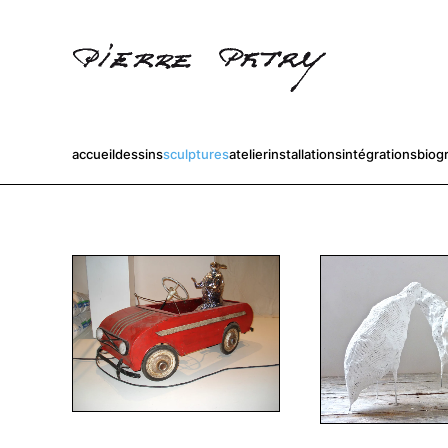
Accéder au contenu principal
accueil
dessins
sculptures
atelier
installations
intégrations
biog